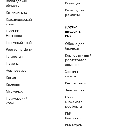
Вологодская
Редакция
область
Размещение
Калининград
рекламы
Краснодарский
край
Другие
Нижний
продукты
Новгород
РБК
Пермский край
Облако для
бизнеса
Ростов-на-Дону
Корпоративный
Татарстан
регистратор
Тюмень
доменов
Черноземье
Хостинг
сайтов
Кавказ
Рег.решения
Карелия
Знакомства
Мурманск
Сайт
Приморский
знакомств
край
podbor.ru
РБК
Компании
РБК Курсы