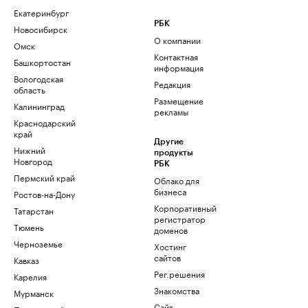
Екатеринбург
РБК
Новосибирск
О компании
Омск
Контактная
Башкортостан
информация
Вологодская
Редакция
область
Размещение
Калининград
рекламы
Краснодарский
край
Другие
Нижний
продукты
Новгород
РБК
Пермский край
Облако для
бизнеса
Ростов-на-Дону
Корпоративный
Татарстан
регистратор
Тюмень
доменов
Черноземье
Хостинг
сайтов
Кавказ
Рег.решения
Карелия
Знакомства
Мурманск
Сайт