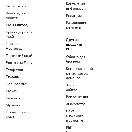
Контактная
Башкортостан
информация
Вологодская
Редакция
область
Размещение
Калининград
рекламы
Краснодарский
край
Другие
Нижний
продукты
Новгород
РБК
Пермский край
Облако для
бизнеса
Ростов-на-Дону
Корпоративный
Татарстан
регистратор
Тюмень
доменов
Черноземье
Хостинг
сайтов
Кавказ
Рег.решения
Карелия
Знакомства
Мурманск
Сайт
Приморский
знакомств
край
podbor.ru
РБК
Компании