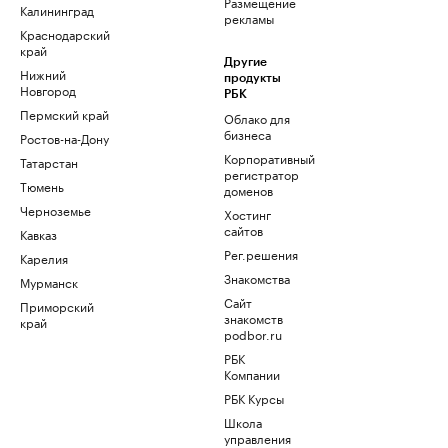
Размещение
Калининград
рекламы
Краснодарский
край
Другие
Нижний
продукты
Новгород
РБК
Пермский край
Облако для
бизнеса
Ростов-на-Дону
Корпоративный
Татарстан
регистратор
Тюмень
доменов
Черноземье
Хостинг
сайтов
Кавказ
Рег.решения
Карелия
Знакомства
Мурманск
Сайт
Приморский
знакомств
край
podbor.ru
РБК
Компании
РБК Курсы
Школа
управления