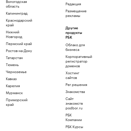
Вологодская
Редакция
область
Размещение
Калининград
рекламы
Краснодарский
край
Другие
Нижний
продукты
Новгород
РБК
Пермский край
Облако для
бизнеса
Ростов-на-Дону
Корпоративный
Татарстан
регистратор
Тюмень
доменов
Черноземье
Хостинг
сайтов
Кавказ
Рег.решения
Карелия
Знакомства
Мурманск
Сайт
Приморский
знакомств
край
podbor.ru
РБК
Компании
РБК Курсы