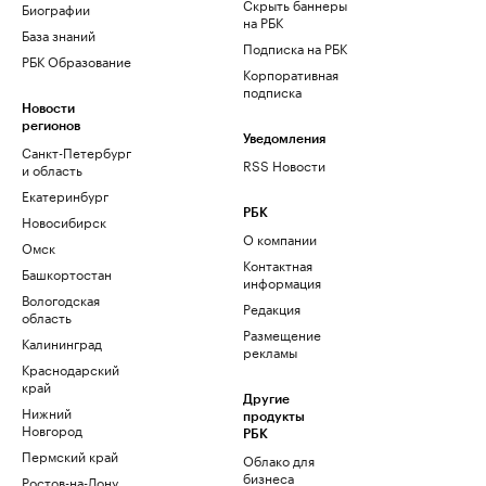
Скрыть баннеры
Биографии
на РБК
База знаний
Подписка на РБК
РБК Образование
Корпоративная
подписка
Новости
регионов
Уведомления
Санкт-Петербург
RSS Новости
и область
Екатеринбург
РБК
Новосибирск
О компании
Омск
Контактная
Башкортостан
информация
Вологодская
Редакция
область
Размещение
Калининград
рекламы
Краснодарский
край
Другие
Нижний
продукты
Новгород
РБК
Пермский край
Облако для
бизнеса
Ростов-на-Дону