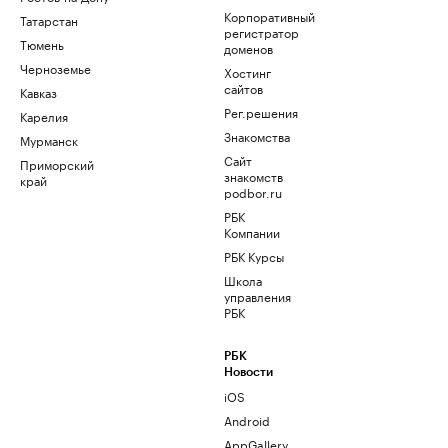
Корпоративный
Татарстан
регистратор
Тюмень
доменов
Черноземье
Хостинг
сайтов
Кавказ
Рег.решения
Карелия
Знакомства
Мурманск
Сайт
Приморский
знакомств
край
podbor.ru
РБК
Компании
РБК Курсы
Школа
управления
РБК
РБК
Новости
iOS
Android
AppGallery