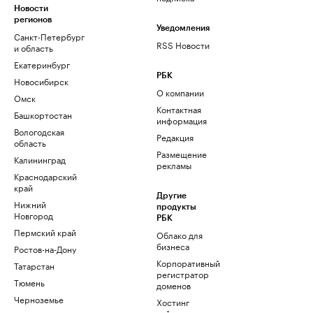
Новости
регионов
Уведомления
Санкт-Петербург
RSS Новости
и область
Екатеринбург
РБК
Новосибирск
О компании
Омск
Контактная
Башкортостан
информация
Вологодская
Редакция
область
Размещение
Калининград
рекламы
Краснодарский
край
Другие
Нижний
продукты
Новгород
РБК
Пермский край
Облако для
бизнеса
Ростов-на-Дону
Корпоративный
Татарстан
регистратор
Тюмень
доменов
Черноземье
Хостинг
сайтов