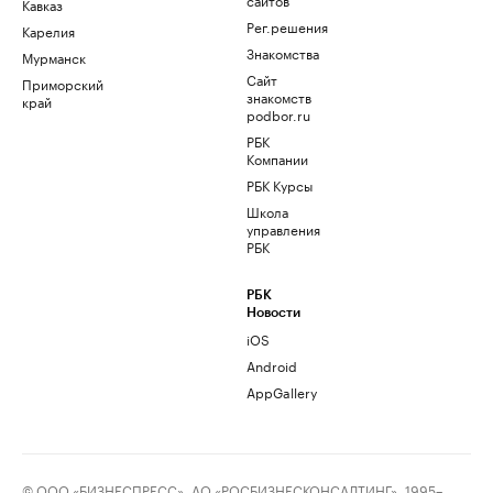
Кавказ
Рег.решения
Карелия
Знакомства
Мурманск
Сайт
Приморский
знакомств
край
podbor.ru
РБК
Компании
РБК Курсы
Школа
управления
РБК
РБК
Новости
iOS
Android
AppGallery
© ООО «БИЗНЕСПРЕСС», АО «РОСБИЗНЕСКОНСАЛТИНГ», 1995–