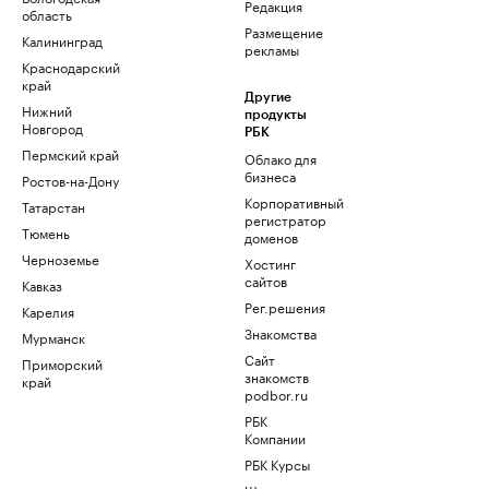
Редакция
область
Размещение
Калининград
рекламы
Краснодарский
край
Другие
Нижний
продукты
Новгород
РБК
Пермский край
Облако для
бизнеса
Ростов-на-Дону
Корпоративный
Татарстан
регистратор
Тюмень
доменов
Черноземье
Хостинг
сайтов
Кавказ
Рег.решения
Карелия
Знакомства
Мурманск
Сайт
Приморский
знакомств
край
podbor.ru
РБК
Компании
РБК Курсы