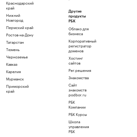
Краснодарский
край
Другие
Нижний
продукты
Новгород
РБК
Пермский край
Облако для
бизнеса
Ростов-на-Дону
Корпоративный
Татарстан
регистратор
Тюмень
доменов
Черноземье
Хостинг
сайтов
Кавказ
Рег.решения
Карелия
Знакомства
Мурманск
Сайт
Приморский
знакомств
край
podbor.ru
РБК
Компании
РБК Курсы
Школа
управления
РБК