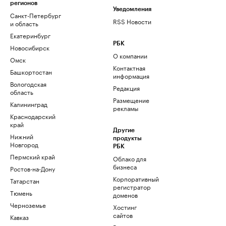
регионов
Уведомления
Санкт-Петербург
RSS Новости
и область
Екатеринбург
РБК
Новосибирск
О компании
Омск
Контактная
Башкортостан
информация
Вологодская
Редакция
область
Размещение
Калининград
рекламы
Краснодарский
край
Другие
Нижний
продукты
Новгород
РБК
Пермский край
Облако для
бизнеса
Ростов-на-Дону
Корпоративный
Татарстан
регистратор
Тюмень
доменов
Черноземье
Хостинг
сайтов
Кавказ