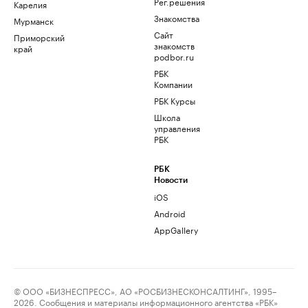
Рег.решения
Карелия
Знакомства
Мурманск
Сайт
Приморский
знакомств
край
podbor.ru
РБК
Компании
РБК Курсы
Школа
управления
РБК
РБК
Новости
iOS
Android
AppGallery
© ООО «БИЗНЕСПРЕСС», АО «РОСБИЗНЕСКОНСАЛТИНГ», 1995–
2026. Сообщения и материалы информационного агентства «РБК»