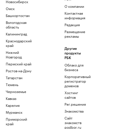
Новосибирск
О компании
Омск
Контактная
Башкортостан
информация
Вологодская
Редакция
область
Размещение
Калининград
рекламы
Краснодарский
край
Другие
Нижний
продукты
Новгород
РБК
Пермский край
Облако для
бизнеса
Ростов-на-Дону
Корпоративный
Татарстан
регистратор
Тюмень
доменов
Черноземье
Хостинг
сайтов
Кавказ
Рег.решения
Карелия
Знакомства
Мурманск
Сайт
Приморский
знакомств
край
podbor.ru