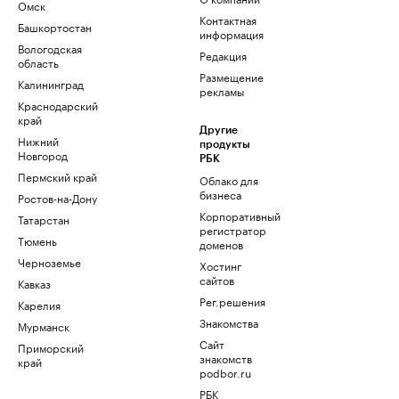
Омск
Контактная
Башкортостан
информация
Вологодская
Редакция
область
Размещение
Калининград
рекламы
Краснодарский
край
Другие
Нижний
продукты
Новгород
РБК
Пермский край
Облако для
бизнеса
Ростов-на-Дону
Корпоративный
Татарстан
регистратор
Тюмень
доменов
Черноземье
Хостинг
сайтов
Кавказ
Рег.решения
Карелия
Знакомства
Мурманск
Сайт
Приморский
знакомств
край
podbor.ru
РБК