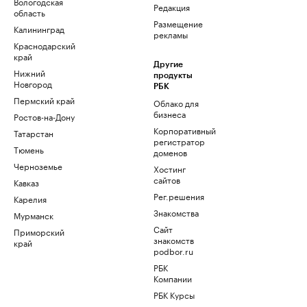
Вологодская
Редакция
область
Размещение
Калининград
рекламы
Краснодарский
край
Другие
Нижний
продукты
Новгород
РБК
Пермский край
Облако для
бизнеса
Ростов-на-Дону
Корпоративный
Татарстан
регистратор
Тюмень
доменов
Черноземье
Хостинг
сайтов
Кавказ
Рег.решения
Карелия
Знакомства
Мурманск
Сайт
Приморский
знакомств
край
podbor.ru
РБК
Компании
РБК Курсы