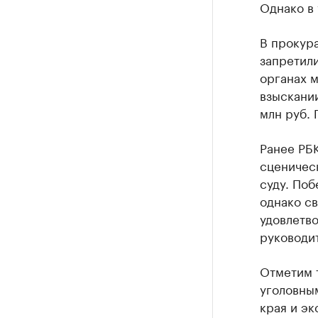
Однако в 
В прокура
запретили
органах 
взыскании
млн руб. 
Ранее РБ
сценичес
суду. Поб
однако св
удовлетв
руководит
Отметим т
уголовны
края и эк