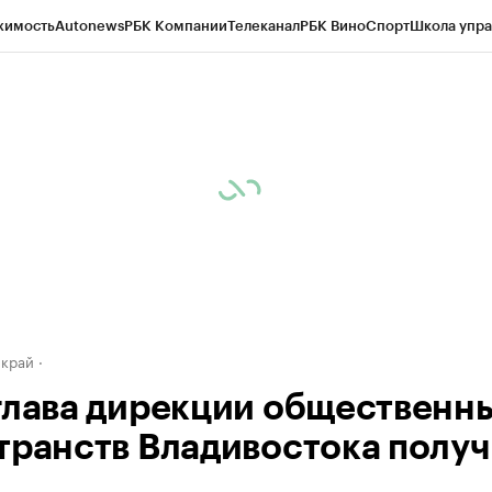
жимость
Autonews
РБК Компании
Телеканал
РБК Вино
Спорт
Школа упра
д
Стиль
Крипто
РБК Бизнес-среда
Дискуссионный клуб
Исследования
К
а контрагентов
Политика
Экономика
Бизнес
Технологии и медиа
Фина
 край
глава дирекции общественн
транств Владивостока полу