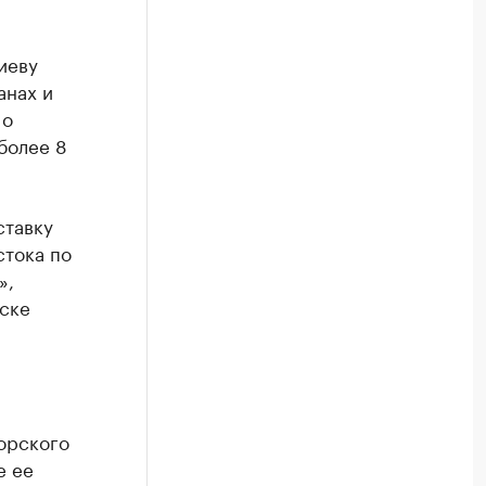
.
иеву
анах и
 о
более 8
ставку
стока по
»,
рске
орского
е ее