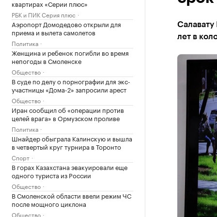
квартирах «Серии плюс»
РБК и ПИК Серия плюс
Аэропорт Домодедово открыли для
Салавату 
приема и вылета самолетов
лет в кол
Политика
Женщина и ребенок погибли во время
непогоды в Смоленске
Общество
В суде по делу о порнографии для экс-
участницы «Дома-2» запросили арест
Общество
Иран сообщил об «операции против
целей врага» в Ормузском проливе
Политика
Шнайдер обыграла Калинскую и вышла
в четвертый круг турнира в Торонто
Спорт
В горах Казахстана эвакуировали еще
одного туриста из России
Общество
В Смоленской области ввели режим ЧС
после мощного циклона
Общество