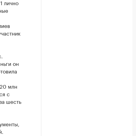
1 лично
ные
лиев
участник
.
ньги он
отовила
 20 млн
ся с
за шесть
ументы,
й.