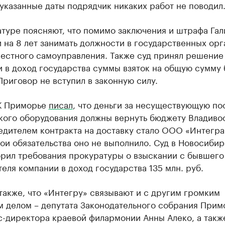
указанные даты подрядчик никаких работ не поводил
туре поясняют, что помимо заключения и штрафа Гал
 на 8 лет занимать должности в государственных орг
местного самоуправления. Также суд принял решение
 в доход государства суммы взяток на общую сумму 
Приговор не вступил в законную силу.
К Приморье
писал
, что деньги за несуществующую по
кого оборудования должны вернуть бюджету Владиво
едителем контракта на доставку стало ООО «Интегра
ои обязательства оно не выполнило. Суд в Новосиби
орил требования прокуратуры о взыскании с бывшего
еля компании в доход государства 135 млн. руб.
акже, что «Интегру» связывают и с другим громким
м делом – депутата Законодательного собрания Прим
с-директора краевой филармонии Анны Алеко, а такж