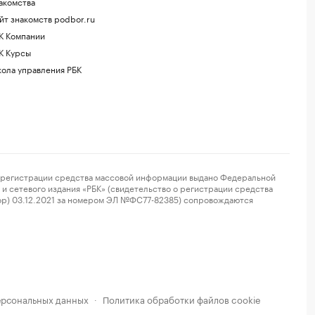
акомства
йт знакомств podbor.ru
К Компании
К Курсы
ола управления РБК
регистрации средства массовой информации выдано Федеральной
и сетевого издания «РБК» (свидетельство о регистрации средства
ор) 03.12.2021 за номером ЭЛ №ФС77-82385) сопровождаются
ерсональных данных
Политика обработки файлов cookie
·