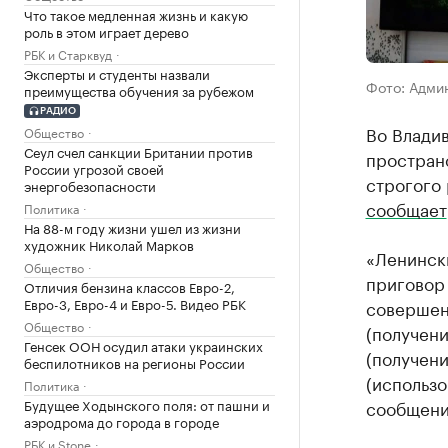
Что такое медленная жизнь и какую
роль в этом играет дерево
РБК и Старквуд
Эксперты и студенты назвали
Фото: Адми
преимущества обучения за рубежом
РАДИО
Во Влади
Общество
Сеул счел санкции Британии против
пространс
России угрозой своей
строгого
энергобезопасности
сообщает
Политика
На 88-м году жизни ушел из жизни
художник Николай Марков
«Ленинск
Общество
приговор 
Отличия бензина классов Евро-2,
Евро-3, Евро-4 и Евро-5. Видео РБК
совершени
Общество
(получени
Генсек ООН осудил атаки украинских
(получени
беспилотников на регионы России
(использо
Политика
Будущее Ходынского поля: от пашни и
сообщени
аэродрома до города в городе
РБК и Stone