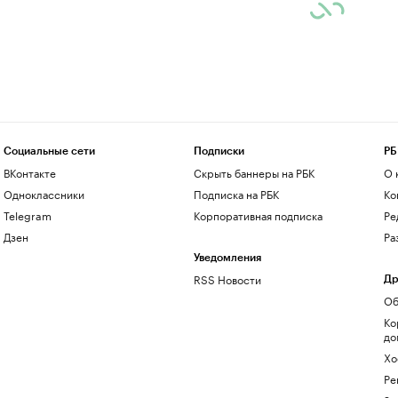
Социальные сети
Подписки
РБ
ВКонтакте
Скрыть баннеры на РБК
О 
Одноклассники
Подписка на РБК
Ко
Telegram
Корпоративная подписка
Ре
Дзен
Ра
Уведомления
RSS Новости
Др
Об
Ко
до
Хо
Ре