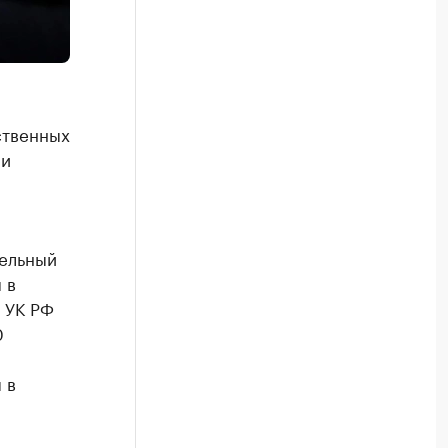
ственных
ии
тельный
 в
 УК РФ
0
 в