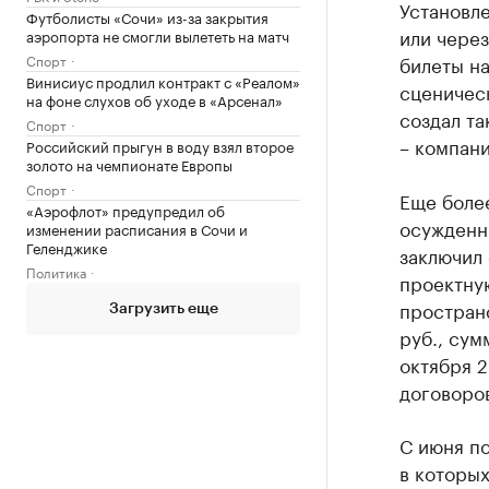
Установле
Футболисты «Сочи» из-за закрытия
или через
аэропорта не смогли вылететь на матч
Спорт
билеты на
Винисиус продлил контракт с «Реалом»
сценическ
на фоне слухов об уходе в «Арсенал»
создал та
Спорт
– компани
Российский прыгун в воду взял второе
золото на чемпионате Европы
Спорт
Еще более
«Аэрофлот» предупредил об
осужденны
изменении расписания в Сочи и
Геленджике
заключил 
Политика
проектну
простран
Загрузить еще
руб., сум
октября 2
договоров
С июня по
в которы