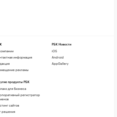
К
РБК Новости
компании
iOS
нтактная информация
Android
дакция
AppGallery
змещение рекламы
угие продукты РБК
лако для бизнеса
рпоративный регистратор
менов
стинг сайтов
г.решения