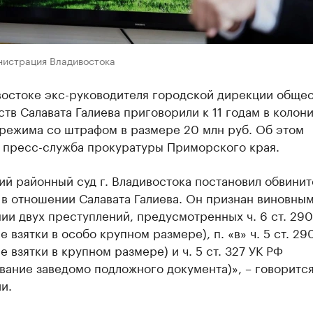
нистрация Владивостока
востоке экс-руководителя городской дирекции обще
тв Салавата Галиева приговорили к 11 годам в колон
 режима со штрафом в размере 20 млн руб. Об этом
пресс-служба прокуратуры Приморского края.
ий районный суд г. Владивостока постановил обвини
в отношении Салавата Галиева. Он признан виновным
и двух преступлений, предусмотренных ч. 6 ст. 290
е взятки в особо крупном размере), п. «в» ч. 5 ст. 29
е взятки в крупном размере) и ч. 5 ст. 327 УК РФ
вание заведомо подложного документа)», – говорится
и.