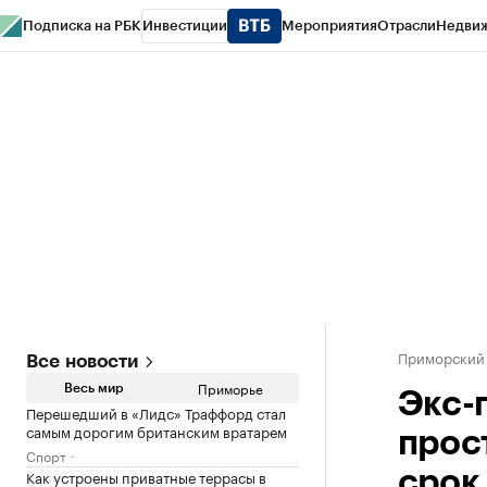
Подписка на РБК
Инвестиции
Мероприятия
Отрасли
Недви
РБК Курсы
РБК Life
Тренды
Визионеры
Национальные проекты
Горо
Газета
Спецпроекты СПб
Конференции СПб
Спецпроекты
Проверк
Приморский
Все новости
Приморье
Весь мир
Экс-
Перешедший в «Лидс» Траффорд стал
самым дорогим британским вратарем
прос
Спорт
Как устроены приватные террасы в
срок