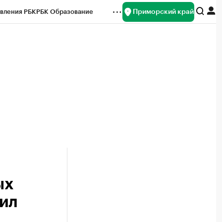
Приморский край
вления РБК
РБК Образование
редитные рейтинги
Франшизы
нсы
Рынок наличной валюты
ых
чил