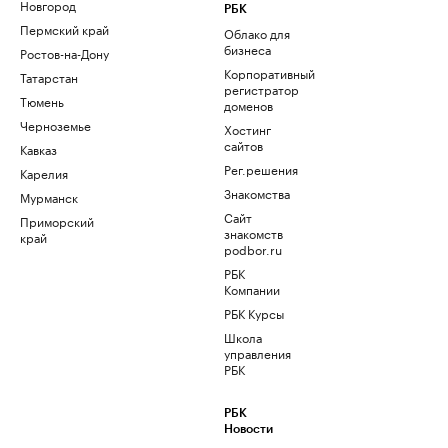
Новгород
РБК
Пермский край
Облако для
бизнеса
Ростов-на-Дону
Корпоративный
Татарстан
регистратор
Тюмень
доменов
Черноземье
Хостинг
сайтов
Кавказ
Рег.решения
Карелия
Знакомства
Мурманск
Сайт
Приморский
знакомств
край
podbor.ru
РБК
Компании
РБК Курсы
Школа
управления
РБК
РБК
Новости