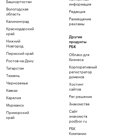
Башкортостан
информация
Вологодская
Редакция
область
Размещение
Калининград
рекламы
Краснодарский
край
Другие
Нижний
продукты
Новгород
РБК
Пермский край
Облако для
бизнеса
Ростов-на-Дону
Корпоративный
Татарстан
регистратор
Тюмень
доменов
Черноземье
Хостинг
сайтов
Кавказ
Рег.решения
Карелия
Знакомства
Мурманск
Сайт
Приморский
знакомств
край
podbor.ru
РБК
Компании