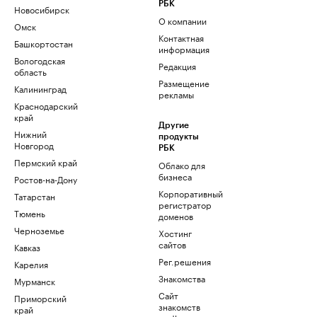
РБК
Новосибирск
О компании
Омск
Контактная
Башкортостан
информация
Вологодская
Редакция
область
Размещение
Калининград
рекламы
Краснодарский
край
Другие
Нижний
продукты
Новгород
РБК
Пермский край
Облако для
бизнеса
Ростов-на-Дону
Корпоративный
Татарстан
регистратор
Тюмень
доменов
Черноземье
Хостинг
сайтов
Кавказ
Рег.решения
Карелия
Знакомства
Мурманск
Сайт
Приморский
знакомств
край