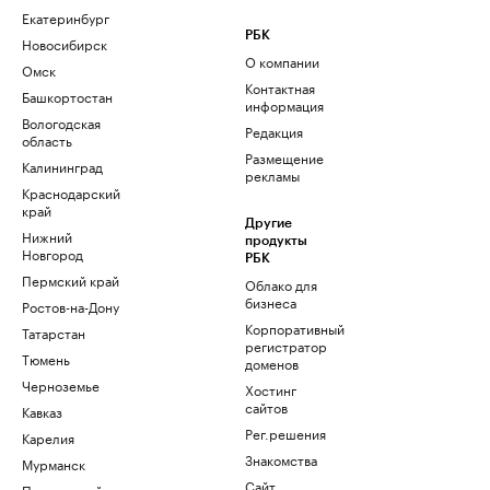
Екатеринбург
РБК
Новосибирск
О компании
Омск
Контактная
Башкортостан
информация
Вологодская
Редакция
область
Размещение
Калининград
рекламы
Краснодарский
край
Другие
Нижний
продукты
Новгород
РБК
Пермский край
Облако для
бизнеса
Ростов-на-Дону
Корпоративный
Татарстан
регистратор
Тюмень
доменов
Черноземье
Хостинг
сайтов
Кавказ
Рег.решения
Карелия
Знакомства
Мурманск
Сайт
Приморский