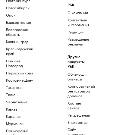
Екатеринбург
РБК
Новосибирск
О компании
Омск
Контактная
Башкортостан
информация
Вологодская
Редакция
область
Размещение
Калининград
рекламы
Краснодарский
край
Другие
Нижний
продукты
Новгород
РБК
Пермский край
Облако для
бизнеса
Ростов-на-Дону
Корпоративный
Татарстан
регистратор
Тюмень
доменов
Черноземье
Хостинг
сайтов
Кавказ
Рег.решения
Карелия
Знакомства
Мурманск
Сайт
Приморский
знакомств