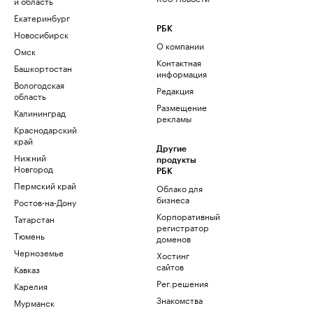
и область
Екатеринбург
РБК
Новосибирск
О компании
Омск
Контактная
Башкортостан
информация
Вологодская
Редакция
область
Размещение
Калининград
рекламы
Краснодарский
край
Другие
Нижний
продукты
Новгород
РБК
Пермский край
Облако для
бизнеса
Ростов-на-Дону
Корпоративный
Татарстан
регистратор
Тюмень
доменов
Черноземье
Хостинг
сайтов
Кавказ
Рег.решения
Карелия
Знакомства
Мурманск