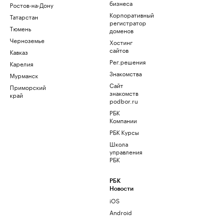
бизнеса
Ростов-на-Дону
Корпоративный
Татарстан
регистратор
Тюмень
доменов
Черноземье
Хостинг
сайтов
Кавказ
Рег.решения
Карелия
Знакомства
Мурманск
Сайт
Приморский
знакомств
край
podbor.ru
РБК
Компании
РБК Курсы
Школа
управления
РБК
РБК
Новости
iOS
Android