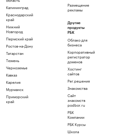
Размещение
Калининград
рекламы
Краснодарский
край
Другие
Нижний
продукты
Новгород
РБК
Пермский край
Облако для
бизнеса
Ростов-на-Дону
Корпоративный
Татарстан
регистратор
Тюмень
доменов
Черноземье
Хостинг
сайтов
Кавказ
Рег.решения
Карелия
Знакомства
Мурманск
Сайт
Приморский
знакомств
край
podbor.ru
РБК
Компании
РБК Курсы
Школа