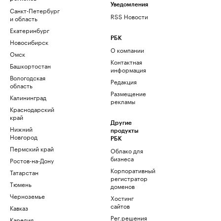
Уведомления
Санкт-Петербург
RSS Новости
и область
Екатеринбург
РБК
Новосибирск
О компании
Омск
Контактная
Башкортостан
информация
Вологодская
Редакция
область
Размещение
Калининград
рекламы
Краснодарский
край
Другие
Нижний
продукты
Новгород
РБК
Пермский край
Облако для
бизнеса
Ростов-на-Дону
Корпоративный
Татарстан
регистратор
Тюмень
доменов
Черноземье
Хостинг
сайтов
Кавказ
Рег.решения
Карелия