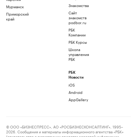
Знакомства
Мурманск
Сайт
Приморский
знакомств
край
podbor.ru
РБК
Компании
РБК Курсы
Школа
управления
РБК
РБК
Новости
iOS
Android
AppGallery
© ООО «БИЗНЕСПРЕСС», АО «РОСБИЗНЕСКОНСАЛТИНГ», 1995–
2026. Сообщения и материалы информационного агентства «РБК»
(свидетельство о регистрации средства массовой информации