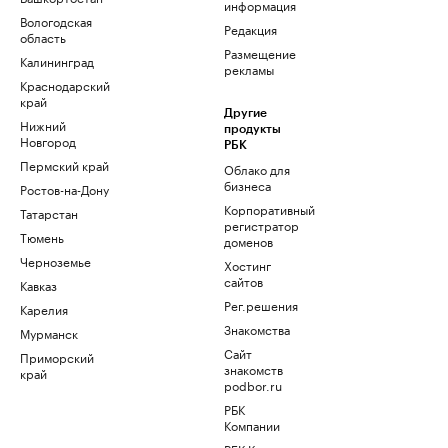
информация
Вологодская
Редакция
область
Размещение
Калининград
рекламы
Краснодарский
край
Другие
Нижний
продукты
Новгород
РБК
Пермский край
Облако для
бизнеса
Ростов-на-Дону
Корпоративный
Татарстан
регистратор
Тюмень
доменов
Черноземье
Хостинг
сайтов
Кавказ
Рег.решения
Карелия
Знакомства
Мурманск
Сайт
Приморский
знакомств
край
podbor.ru
РБК
Компании