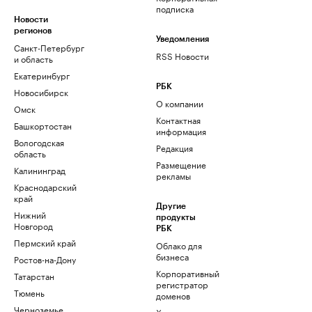
подписка
Новости
регионов
Уведомления
Санкт-Петербург
RSS Новости
и область
Екатеринбург
РБК
Новосибирск
О компании
Омск
Контактная
Башкортостан
информация
Вологодская
Редакция
область
Размещение
Калининград
рекламы
Краснодарский
край
Другие
Нижний
продукты
Новгород
РБК
Пермский край
Облако для
бизнеса
Ростов-на-Дону
Корпоративный
Татарстан
регистратор
Тюмень
доменов
Черноземье
Хостинг