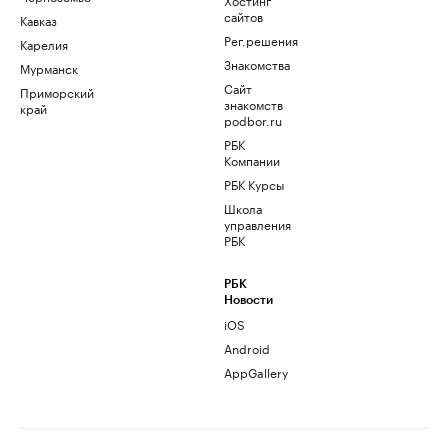
сайтов
Кавказ
Рег.решения
Карелия
Знакомства
Мурманск
Сайт
Приморский
знакомств
край
podbor.ru
РБК
Компании
РБК Курсы
Школа
управления
РБК
РБК
Новости
iOS
Android
AppGallery