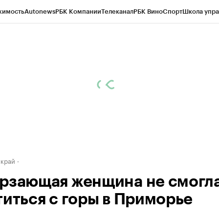
жимость
Autonews
РБК Компании
Телеканал
РБК Вино
Спорт
Школа упра
д
Стиль
Крипто
РБК Бизнес-среда
Дискуссионный клуб
Исследования
К
а контрагентов
Политика
Экономика
Бизнес
Технологии и медиа
Фина
 край
рзающая женщина не смогл
титься с горы в Приморье