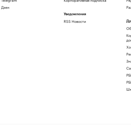
Дзен
Ра
Уведомления
RSS Новости
Др
Об
Ко
до
Хо
Ре
Зн
Са
РБ
РБ
Шк