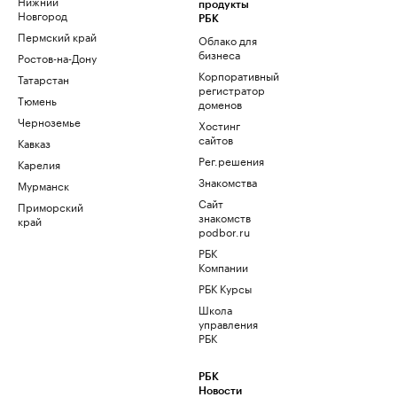
Нижний
продукты
Новгород
РБК
Пермский край
Облако для
бизнеса
Ростов-на-Дону
Корпоративный
Татарстан
регистратор
Тюмень
доменов
Черноземье
Хостинг
сайтов
Кавказ
Рег.решения
Карелия
Знакомства
Мурманск
Сайт
Приморский
знакомств
край
podbor.ru
РБК
Компании
РБК Курсы
Школа
управления
РБК
РБК
Новости