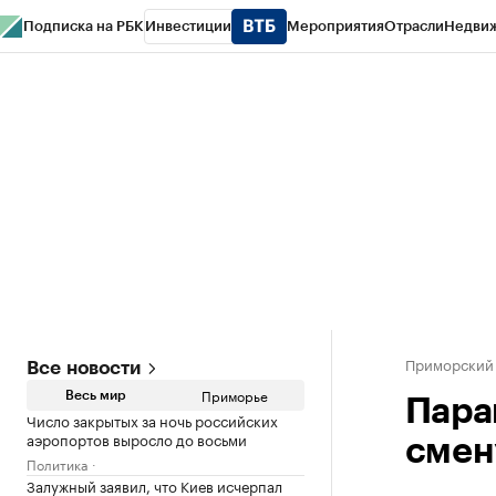
Подписка на РБК
Инвестиции
Мероприятия
Отрасли
Недви
РБК Курсы
РБК Life
Тренды
Визионеры
Национальные проекты
Горо
Газета
Спецпроекты СПб
Конференции СПб
Спецпроекты
Проверк
Приморский
Все новости
Приморье
Весь мир
Пара
Число закрытых за ночь российских
аэропортов выросло до восьми
смен
Политика
Залужный заявил, что Киев исчерпал