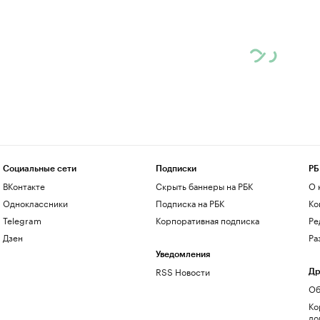
Социальные сети
Подписки
РБ
ВКонтакте
Скрыть баннеры на РБК
О 
Одноклассники
Подписка на РБК
Ко
Telegram
Корпоративная подписка
Ре
Дзен
Ра
Уведомления
RSS Новости
Др
Об
Ко
до