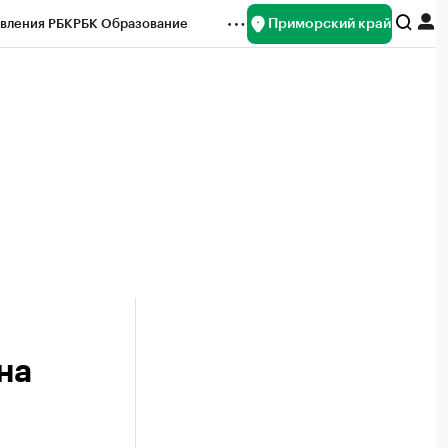
Приморский край
вления РБК
РБК Образование
редитные рейтинги
Франшизы
нсы
Рынок наличной валюты
на