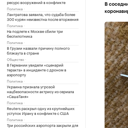
ресурс вооружений в конфликте
В соседн
Политика
коронавир
Лантратова заявила, что судьба более
300 курян неизвестна после вторжения
Политика
На подлете к Москве сбили три
беспилотника
Политика
В Грузии назвали причину полного
блэкаута в стране
Общество
В Германии увидели «сценарий
теракта» в инциденте с дроном в
аэропорту
Политика
Украина признала угрозой
нацбезопасности актрису из сериала
«СашаТаня»
Политика
Reuters раскрыл одну из крупнейших
уступок Ирану в конфликте с США
Политика
Три российских аэропорта закрыли для