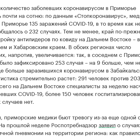
й количество заболевших коронавирусом в Приморье
 почти на сотню: по данным «Стопкоронавирус», мед
 Приморье 135 заражений COVID-19, в то время как н
бщалось о 232 случаях. Тем не менее, край по-преж
тройку антилидеров по ковиду на Дальнем Востоке – 
ем и Хабаровским краем. В обоих регионах число
х, напротив, увеличивается: так, в соседнем с Прим
было зафиксировано 253 случая – на 9 больше, чем н
ще больше заразившихся коронавирусом в Забайкаль
тистика стремительно растет: 291 человек против 203
сего на Дальнем Востоке специалисты за неделю нас
евших COVID-19, более 150 человек госпитализирова
 случаев нет.
, приморские медики бьют тревогу из-за еще одной 
 На прошлой неделе Роспотребнадзор
заявил
о случая
чной пневмонии на территории региона: как правило