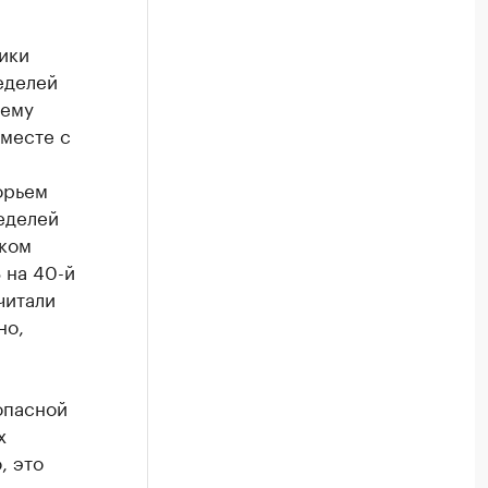
ики
еделей
нему
вместе с
орьем
еделей
ском
 на 40-й
читали
но,
опасной
х
, это