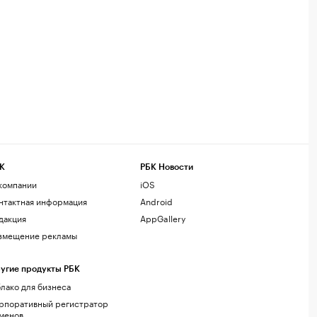
К
РБК Новости
компании
iOS
нтактная информация
Android
дакция
AppGallery
змещение рекламы
угие продукты РБК
лако для бизнеса
рпоративный регистратор
менов