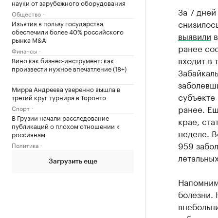
науки от зарубежного оборудования
За 7 дне
Общество
снизилось
Изъятия в пользу государства
обеспечили более 40% российского
выявили
в
рынка M&A
ранее соо
Финансы
входит в 
Вино как бизнес-инструмент: как
произвести нужное впечатление (18+)
Забайкаль
заболевши
Мирра Андреева уверенно вышла в
субъекте 
третий круг турнира в Торонто
ранее. Е
Спорт
В Грузии начали расследование
крае, ста
публикаций о плохом отношении к
неделе. В
россиянам
959 забол
Политика
летальных
Загрузить еще
Напомним
болезни.
внебольни