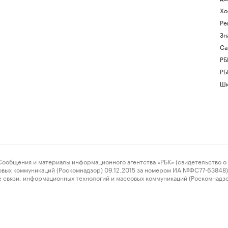
Хо
Ре
Зн
Са
РБ
РБ
Шк
ения и материалы информационного агентства «РБК» (свидетельство о 
овых коммуникаций (Роскомнадзор) 09.12.2015 за номером ИА №ФС77-63848) 
 связи, информационных технологий и массовых коммуникаций (Роскомнадз