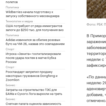
полетов
Политика
Wildberries начала подготовку к
запуску собственного мессенджера
Технологии и медиа
Фото: РБК 
США потребуют от ряда иммигрантов
залоги до $250 тыс. для получения виз
В Примор
Политика
Adidas извинился за обилие розовых
заражени
бутс на ЧМ-26, назвав это совпадением
заболева
Спорт
территор
Игрока «Зенита» госпитализировали
после удара локтем в матче Кубка
недели с
России
зафиксир
Спорт
Росстандарт запретил продажу
некоторых грузовиков Dongfeng и
«По данны
Zoomlion
неделю 2
Бизнес
аденовир
Затраты на строительство ТЭС для
БАМа и Сухого Лога выросли на треть
добавив, 
Бизнес
отмечено
Счетная палата оценила зависимость