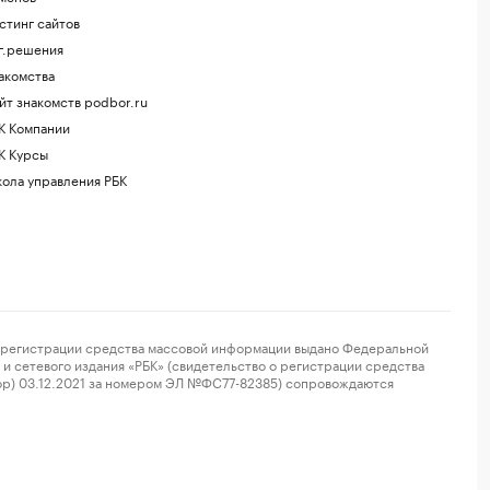
стинг сайтов
г.решения
акомства
йт знакомств podbor.ru
К Компании
К Курсы
ола управления РБК
регистрации средства массовой информации выдано Федеральной
и сетевого издания «РБК» (свидетельство о регистрации средства
ор) 03.12.2021 за номером ЭЛ №ФС77-82385) сопровождаются