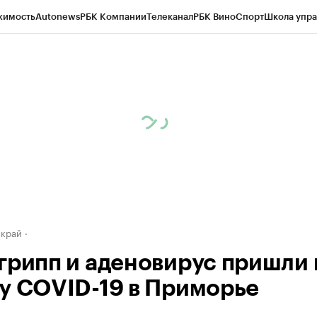
жимость
Autonews
РБК Компании
Телеканал
РБК Вино
Спорт
Школа упра
д
Стиль
Крипто
РБК Бизнес-среда
Дискуссионный клуб
Исследования
К
а контрагентов
Политика
Экономика
Бизнес
Технологии и медиа
Фина
 край
грипп и аденовирус пришли 
у COVID-19 в Приморье