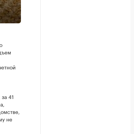
о
дъем
четной
за 41
а,
домстве,
му не