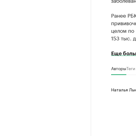
заболеван
Ранее РБ
прививочн
целом по
153 тыс. 
Еще боль
Авторы
Теги
Наталья Лы