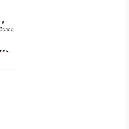
 в
 более
есь.