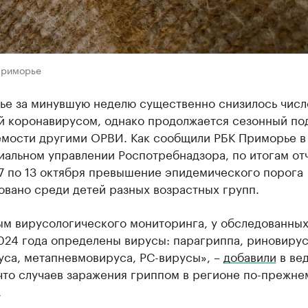
Приморье
ье за минувшую неделю существенно снизилось числ
й коронавирусом, однако продолжается сезонный по
емости другими ОРВИ. Как сообщили РБК Приморье в
иальном управлении Роспотребнадзора, по итогам от
 7 по 13 октября превышение эпидемического порога
овано среди детей разных возрастных групп.
м вирусологического мониторинга, у обследованных 
024 года определены вирусы: парагриппа, риновирус
уса, метапневмовируса, РС-вирусы», –
добавили
в ве
что случаев заражения гриппом в регионе по-прежне
.