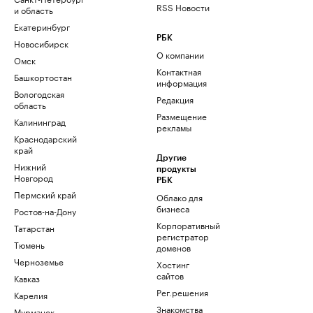
RSS Новости
и область
Екатеринбург
РБК
Новосибирск
О компании
Омск
Контактная
Башкортостан
информация
Вологодская
Редакция
область
Размещение
Калининград
рекламы
Краснодарский
край
Другие
Нижний
продукты
Новгород
РБК
Пермский край
Облако для
бизнеса
Ростов-на-Дону
Корпоративный
Татарстан
регистратор
Тюмень
доменов
Черноземье
Хостинг
сайтов
Кавказ
Рег.решения
Карелия
Знакомства
Мурманск