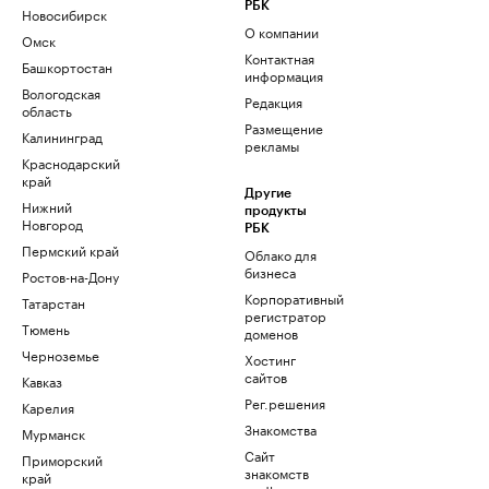
РБК
Новосибирск
О компании
Омск
Контактная
Башкортостан
информация
Вологодская
Редакция
область
Размещение
Калининград
рекламы
Краснодарский
край
Другие
Нижний
продукты
Новгород
РБК
Пермский край
Облако для
бизнеса
Ростов-на-Дону
Корпоративный
Татарстан
регистратор
Тюмень
доменов
Черноземье
Хостинг
сайтов
Кавказ
Рег.решения
Карелия
Знакомства
Мурманск
Сайт
Приморский
знакомств
край