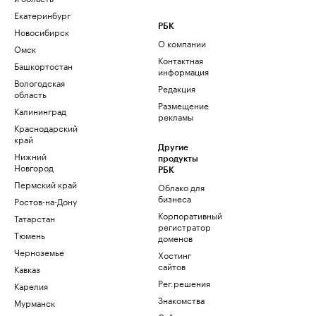
Екатеринбург
РБК
Новосибирск
О компании
Омск
Контактная
Башкортостан
информация
Вологодская
Редакция
область
Размещение
Калининград
рекламы
Краснодарский
край
Другие
Нижний
продукты
Новгород
РБК
Пермский край
Облако для
бизнеса
Ростов-на-Дону
Корпоративный
Татарстан
регистратор
Тюмень
доменов
Черноземье
Хостинг
сайтов
Кавказ
Рег.решения
Карелия
Знакомства
Мурманск