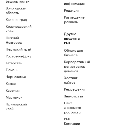
Башкортостан
информация
Вологодская
Редакция
область
Размещение
Калининград
рекламы
Краснодарский
край
Другие
Нижний
продукты
Новгород
РБК
Пермский край
Облако для
бизнеса
Ростов-на-Дону
Корпоративный
Татарстан
регистратор
Тюмень
доменов
Черноземье
Хостинг
сайтов
Кавказ
Рег.решения
Карелия
Знакомства
Мурманск
Сайт
Приморский
знакомств
край
podbor.ru
РБК
Компании