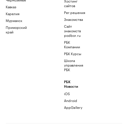
Хостинг
сайтов
Кавказ
Рег.решения
Карелия
Знакомства
Мурманск
Сайт
Приморский
знакомств
край
podbor.ru
РБК
Компании
РБК Курсы
Школа
управления
РБК
РБК
Новости
iOS
Android
AppGallery