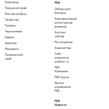
Новгород
РБК
Пермский край
Облако для
бизнеса
Ростов-на-Дону
Корпоративный
Татарстан
регистратор
Тюмень
доменов
Черноземье
Хостинг
сайтов
Кавказ
Рег.решения
Карелия
Знакомства
Мурманск
Сайт
Приморский
знакомств
край
podbor.ru
РБК
Компании
РБК Курсы
Школа
управления
РБК
РБК
Новости