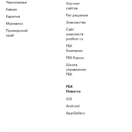
Черноземье
Хостинг
сайтов
Кавказ
Рег.решения
Карелия
Знакомства
Мурманск
Сайт
Приморский
знакомств
край
podbor.ru
РБК
Компании
РБК Курсы
Школа
управления
РБК
РБК
Новости
iOS
Android
AppGallery