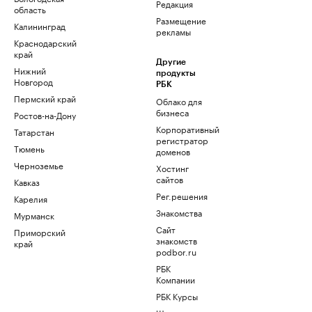
Редакция
область
Размещение
Калининград
рекламы
Краснодарский
край
Другие
Нижний
продукты
Новгород
РБК
Пермский край
Облако для
бизнеса
Ростов-на-Дону
Корпоративный
Татарстан
регистратор
Тюмень
доменов
Черноземье
Хостинг
сайтов
Кавказ
Рег.решения
Карелия
Знакомства
Мурманск
Сайт
Приморский
знакомств
край
podbor.ru
РБК
Компании
РБК Курсы