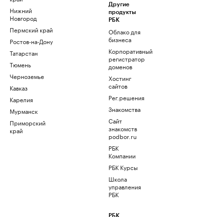
Другие
Нижний
продукты
Новгород
РБК
Пермский край
Облако для
бизнеса
Ростов-на-Дону
Корпоративный
Татарстан
регистратор
Тюмень
доменов
Черноземье
Хостинг
сайтов
Кавказ
Рег.решения
Карелия
Знакомства
Мурманск
Сайт
Приморский
знакомств
край
podbor.ru
РБК
Компании
РБК Курсы
Школа
управления
РБК
РБК