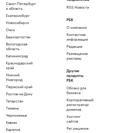
Санкт-Петербург
RSS Новости
и область
Екатеринбург
РБК
Новосибирск
О компании
Омск
Контактная
Башкортостан
информация
Вологодская
Редакция
область
Размещение
Калининград
рекламы
Краснодарский
край
Другие
Нижний
продукты
Новгород
РБК
Пермский край
Облако для
бизнеса
Ростов-на-Дону
Корпоративный
Татарстан
регистратор
Тюмень
доменов
Черноземье
Хостинг
сайтов
Кавказ
Рег.решения
Карелия