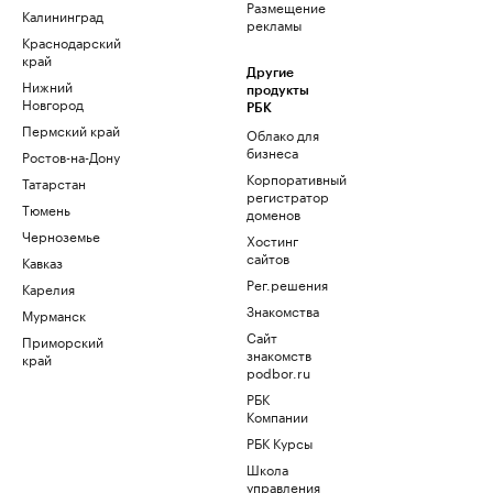
Размещение
Калининград
рекламы
Краснодарский
край
Другие
Нижний
продукты
Новгород
РБК
Пермский край
Облако для
бизнеса
Ростов-на-Дону
Корпоративный
Татарстан
регистратор
Тюмень
доменов
Черноземье
Хостинг
сайтов
Кавказ
Рег.решения
Карелия
Знакомства
Мурманск
Сайт
Приморский
знакомств
край
podbor.ru
РБК
Компании
РБК Курсы
Школа
управления