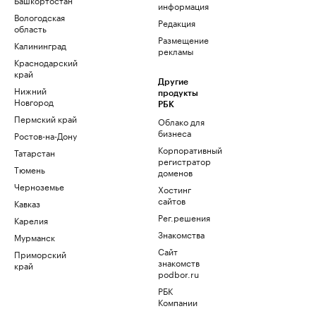
информация
Вологодская
Редакция
область
Размещение
Калининград
рекламы
Краснодарский
край
Другие
Нижний
продукты
Новгород
РБК
Пермский край
Облако для
бизнеса
Ростов-на-Дону
Корпоративный
Татарстан
регистратор
Тюмень
доменов
Черноземье
Хостинг
сайтов
Кавказ
Рег.решения
Карелия
Знакомства
Мурманск
Сайт
Приморский
знакомств
край
podbor.ru
РБК
Компании