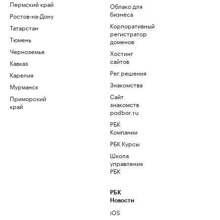
Пермский край
Облако для
бизнеса
Ростов-на-Дону
Корпоративный
Татарстан
регистратор
Тюмень
доменов
Черноземье
Хостинг
сайтов
Кавказ
Рег.решения
Карелия
Знакомства
Мурманск
Сайт
Приморский
знакомств
край
podbor.ru
РБК
Компании
РБК Курсы
Школа
управления
РБК
РБК
Новости
iOS