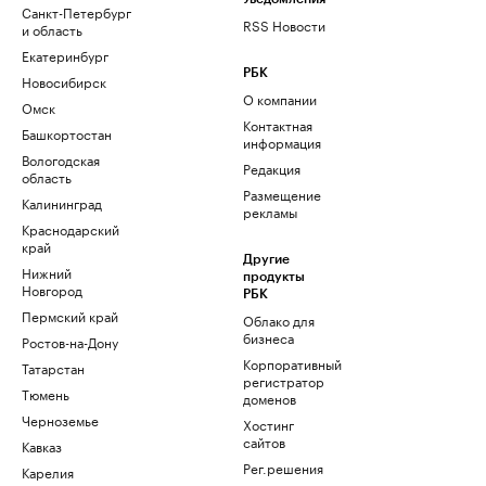
Санкт-Петербург
RSS Новости
и область
Екатеринбург
РБК
Новосибирск
О компании
Омск
Контактная
Башкортостан
информация
Вологодская
Редакция
область
Размещение
Калининград
рекламы
Краснодарский
край
Другие
Нижний
продукты
Новгород
РБК
Пермский край
Облако для
бизнеса
Ростов-на-Дону
Корпоративный
Татарстан
регистратор
Тюмень
доменов
Черноземье
Хостинг
сайтов
Кавказ
Рег.решения
Карелия