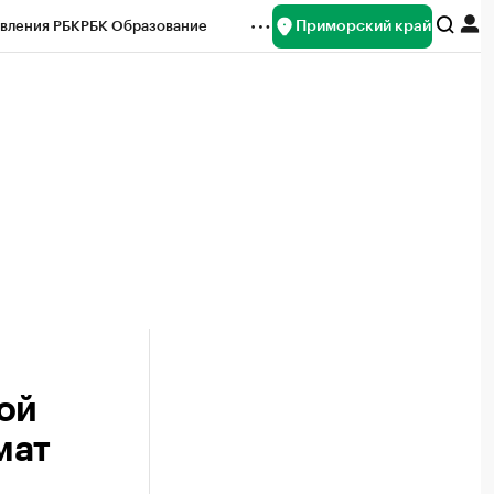
Приморский край
вления РБК
РБК Образование
редитные рейтинги
Франшизы
нсы
Рынок наличной валюты
ой
мат