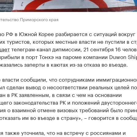
ительство Приморского края
во РФ в Южной Корее разбирается с ситуаций вокруг
х туристов, которых местные власти не пустили в ст
щает
телеграм-канал дипмиссии, 21 сентября 16 челов
прибыли в порт Тонхэ на пароме компании Duwon Shi
 оказались заперты в каютах из-за отказа во въезде.
 власти сообщили, что сотрудниками иммиграционно
л сделан вывод о несоответствии реальных целей п
н в РК заявленным, в связи с чем на основании
щего законодательства РК и положений двустороннег
ия о взаимной отмене визовых требований было прин
тказать им во въезде в страну», – говорится в сообщ
 также уточнила, что на встречу с россиянами и