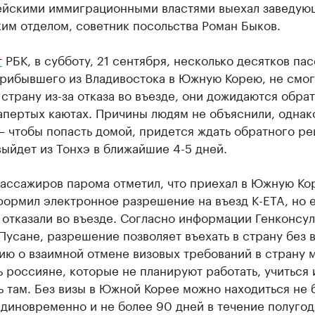
йскими иммиграционными властями выехал заведую
им отделом, советник посольства Роман Быков.
т
РБК, в субботу, 21 сентября, несколько десятков па
прибывшего из Владивостока в Южную Корею, не смог
 страну из-за отказа во въезде, они дожидаются обра
апертых каютах. Причины людям не объяснили, однак
– чтобы попасть домой, придется ждать обратного ре
ыйдет из Тонхэ в ближайшие 4-5 дней.
пассажиров парома отметил, что приехал в Южную Ко
формил электронное разрешение на въезд K-ETA, но е
 отказали во въезде. Согласно информации Генконсул
Пусане, разрешение позволяет въехать в страну без 
ю о взаимной отмене визовых требований в страну 
 россияне, которые не планируют работать, учиться 
 там. Без визы в Южной Корее можно находиться не 
диновременно и не более 90 дней в течение полугод