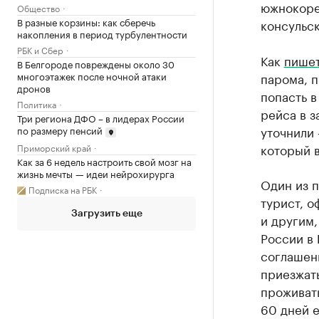
южнокоре
Общество
В разные корзины: как сберечь
консульск
накопления в период турбулентности
РБК и Сбер
Как
пише
В Белгороде повреждены около 30
многоэтажек после ночной атаки
парома, 
дронов
попасть в
Политика
рейса в з
Три региона ДФО – в лидерах России
уточнили 
по размеру пенсий
который в
Приморский край
Как за 6 недель настроить свой мозг на
жизнь мечты — идеи нейрохирурга
Один из 
Подписка на РБК
турист, о
Загрузить еще
и другим,
России в 
соглашени
приезжать
проживать
60 дней е