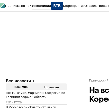
Подписка на РБК
Инвестиции
Мероприятия
Отрасли
Недви
РБК Курсы
РБК Life
Тренды
Визионеры
Национальные проекты
Горо
Газета
Спецпроекты СПб
Конференции СПб
Спецпроекты
Проверк
Приморский
Все новости
Приморье
Весь мир
На в
Пляжи, замки, марципан: гастрогид по
Калининградской области
Коре
РБК и РСХБ
В Московской области объявили