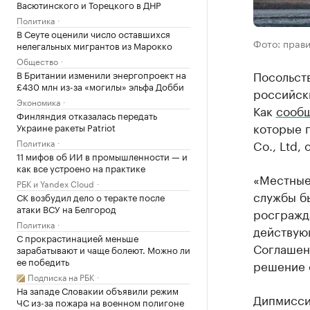
Васютинского и Торецкого в ДНР
Политика
В Сеуте оценили число оставшихся
Фото: прав
нелегальных мигрантов из Марокко
Общество
Посольст
В Британии изменили энергопроект на
£430 млн из-за «могилы» эльфа Добби
российски
Экономика
Как
сооб
Финляндия отказалась передать
которые 
Украине ракеты Patriot
Политика
Co., Ltd,
11 мифов об ИИ в промышленности — и
как все устроено на практике
«Местные
РБК и Yandex Cloud
службы бы
СК возбудил дело о теракте после
атаки ВСУ на Белгород
росгражда
Политика
действую
С прокрастинацией меньше
Соглашен
зарабатывают и чаще болеют. Можно ли
ее победить
решение о
Подписка на РБК
На западе Словакии объявили режим
Дипмиссия
ЧС из-за пожара на военном полигоне