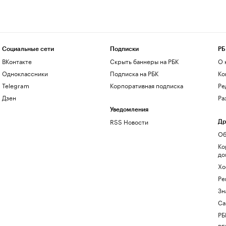
Социальные сети
Подписки
РБ
ВКонтакте
Скрыть баннеры на РБК
О 
Одноклассники
Подписка на РБК
Ко
Telegram
Корпоративная подписка
Ре
Дзен
Ра
Уведомления
RSS Новости
Др
Об
Ко
до
Хо
Ре
Зн
Са
РБ