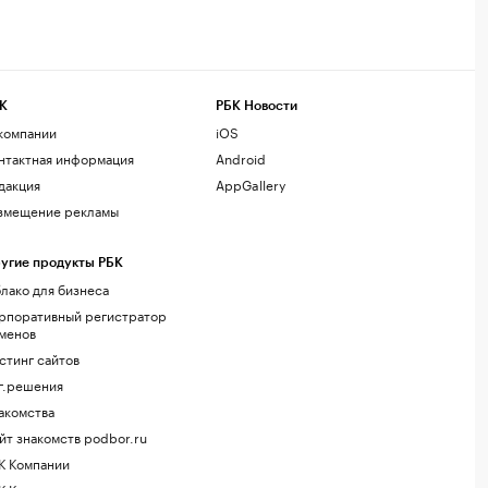
К
РБК Новости
компании
iOS
нтактная информация
Android
дакция
AppGallery
змещение рекламы
угие продукты РБК
лако для бизнеса
рпоративный регистратор
менов
стинг сайтов
г.решения
акомства
йт знакомств podbor.ru
К Компании