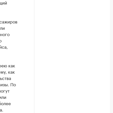
щий
ссажиров
ли
тного
о
йса,
рею как
му, как
ьства
визы. По
могут
или
более
а.