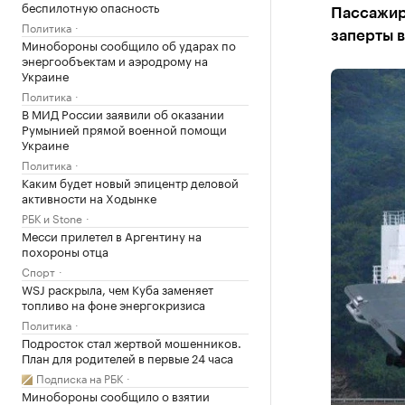
беспилотную опасность
Пассажиры
Политика
заперты в
Минобороны сообщило об ударах по
энергообъектам и аэродрому на
Украине
Политика
В МИД России заявили об оказании
Румынией прямой военной помощи
Украине
Политика
Каким будет новый эпицентр деловой
активности на Ходынке
РБК и Stone
Месси прилетел в Аргентину на
похороны отца
Спорт
WSJ раскрыла, чем Куба заменяет
топливо на фоне энергокризиса
Политика
Подросток стал жертвой мошенников.
План для родителей в первые 24 часа
Подписка на РБК
Минобороны сообщило о взятии