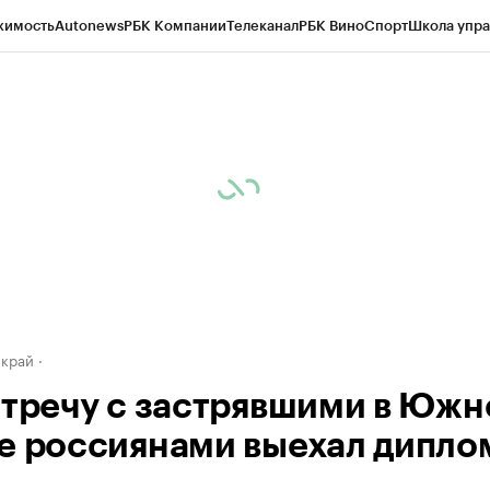
жимость
Autonews
РБК Компании
Телеканал
РБК Вино
Спорт
Школа упра
д
Стиль
Крипто
РБК Бизнес-среда
Дискуссионный клуб
Исследования
К
а контрагентов
Политика
Экономика
Бизнес
Технологии и медиа
Фина
 край
стречу с застрявшими в Южн
е россиянами выехал дипло