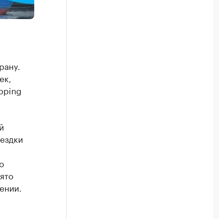
рану.
ек,
pping
й
оездки
о
ято
ении.