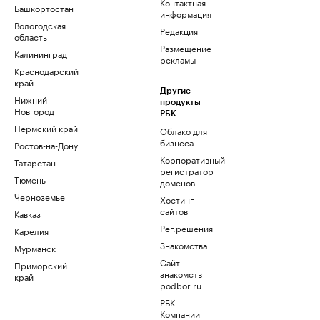
Контактная
Башкортостан
информация
Вологодская
Редакция
область
Размещение
Калининград
рекламы
Краснодарский
край
Другие
Нижний
продукты
Новгород
РБК
Пермский край
Облако для
бизнеса
Ростов-на-Дону
Корпоративный
Татарстан
регистратор
Тюмень
доменов
Черноземье
Хостинг
сайтов
Кавказ
Рег.решения
Карелия
Знакомства
Мурманск
Сайт
Приморский
знакомств
край
podbor.ru
РБК
Компании