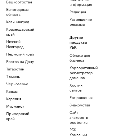
Башкортостан
информация
Вологодская
Редакция
область
Размещение
Калининград
рекламы
Краснодарский
край
Другие
Нижний
продукты
Новгород
РБК
Пермский край
Облако для
бизнеса
Ростов-на-Дону
Корпоративный
Татарстан
регистратор
Тюмень
доменов
Черноземье
Хостинг
сайтов
Кавказ
Рег.решения
Карелия
Знакомства
Мурманск
Сайт
Приморский
знакомств
край
podbor.ru
РБК
Компании