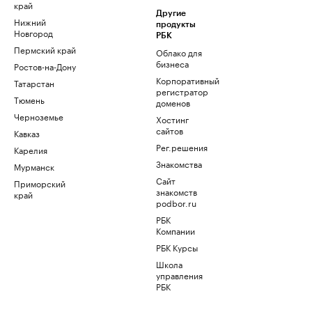
край
Другие
Нижний
продукты
Новгород
РБК
Пермский край
Облако для
бизнеса
Ростов-на-Дону
Корпоративный
Татарстан
регистратор
Тюмень
доменов
Черноземье
Хостинг
сайтов
Кавказ
Рег.решения
Карелия
Знакомства
Мурманск
Сайт
Приморский
знакомств
край
podbor.ru
РБК
Компании
РБК Курсы
Школа
управления
РБК