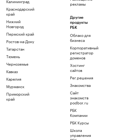
Калининград
рекламы
Краснодарский
край
Другие
Нижний
продукты
Новгород
РБК
Пермский край
Облако для
бизнеса
Ростов-на-Дону
Корпоративный
Татарстан
регистратор
Тюмень
доменов
Черноземье
Хостинг
сайтов
Кавказ
Рег.решения
Карелия
Знакомства
Мурманск
Сайт
Приморский
знакомств
край
podbor.ru
РБК
Компании
РБК Курсы
Школа
управления
РБК