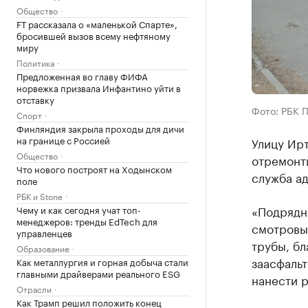
Общество
FT рассказала о «маленькой Спарте»,
бросившей вызов всему нефтяному
миру
Политика
Предложенная во главу ФИФА
норвежка призвала Инфантино уйти в
отставку
Фото: РБК 
Спорт
Финляндия закрыла проходы для дичи
на границе с Россией
Улицу Ирт
Общество
отремонт
Что нового построят на Ходынском
служба а
поле
РБК и Stone
«Подрядн
Чему и как сегодня учат топ-
менеджеров: тренды EdTech для
смотровы
управленцев
трубы, бл
Образование
заасфальт
Как металлургия и горная добыча стали
главными драйверами реального ESG
нанести р
Отрасли
Как Трамп решил положить конец