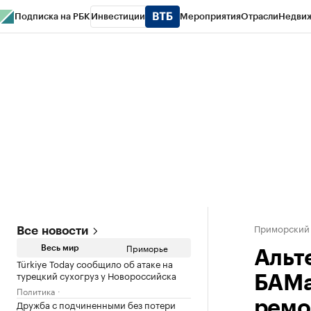
Подписка на РБК
Инвестиции
Мероприятия
Отрасли
Недви
РБК Курсы
РБК Life
Тренды
Визионеры
Национальные проекты
Горо
Газета
Спецпроекты СПб
Конференции СПб
Спецпроекты
Проверк
Приморский
Все новости
Приморье
Весь мир
Альт
Türkiye Today сообщило об атаке на
турецкий сухогруз у Новороссийска
БАМа
Политика
Дружба с подчиненными без потери
ремо