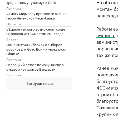
На объект
«родильному туризму» в США
монтаж бо
Политика
Ахмату Кадырову присвоили звание
пешеходн
Героя Чеченской Республики
Общество
Работы в
L'Equipe узнала о возможном уходе
Сафонова из ПСЖ летом 2027 года
аукцион
,
Спорт
администр
Иск о снятии «Яблока» с выборов
первонача
обосновали фото Бони и «вокзалом»
ChatGPT
тех же до
Политика
Навроцкий связал помощь Киеву с
Ранее РБ
отказом «от флагов Бандеры»
подрядчи
Политика
благоустр
Загрузить еще
400-метр
строит бо
благоуст
Сахалинск
крупных 