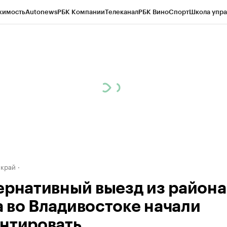
жимость
Autonews
РБК Компании
Телеканал
РБК Вино
Спорт
Школа упра
д
Стиль
Крипто
РБК Бизнес-среда
Дискуссионный клуб
Исследования
К
а контрагентов
Политика
Экономика
Бизнес
Технологии и медиа
Фина
 край
ернативный выезд из района
 во Владивостоке начали
нтировать