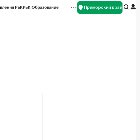
Приморский край
вления РБК
РБК Образование
редитные рейтинги
Франшизы
нсы
Рынок наличной валюты