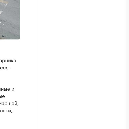
марника
есс-
мные и
ые
 маршей,
наки,