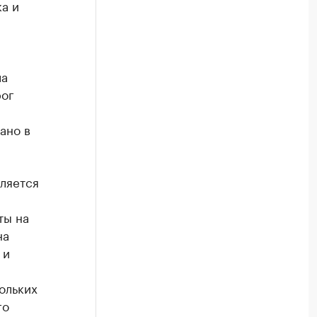
а и
ла
рог
ано в
ляется
ты на
на
 и
ольких
го