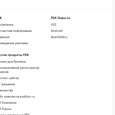
К
РБК Новости
компании
iOS
нтактная информация
Android
дакция
AppGallery
змещение рекламы
угие продукты РБК
лако для бизнеса
рпоративный регистратор
менов
стинг сайтов
г.решения
акомства
йт знакомств podbor.ru
К Компании
К Курсы
ола управления РБК