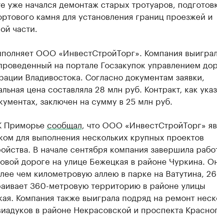
е уже начался демонтаж старых тротуаров, подготовк
ртового камня для установления границ проезжей и
ой части.
ыполняет ООО «ИнвестСтройТорг». Компания выигра
 проведенный на портале Госзакупок управлением до
ации Владивостока. Согласно документам заявки,
льная цена составляла 28 млн руб. Контракт, как указ
кументах, заключен на сумму в 25 млн руб.
К Приморье
сообщал
, что ООО «ИнвестСтройТорг» яв
ком для выполнения нескольких крупных проектов
ойства. В начале сентября компания завершила рабо
овой дороге на улице Бежецкая в районе Чуркина. О
лее чем километровую аллею в парке на Ватутина, 26
раивает 360-метровую территорию в районе улицы
ая. Компания также выиграла подряд на ремонт неск
виадуков в районе Некрасовской и проспекта Красно