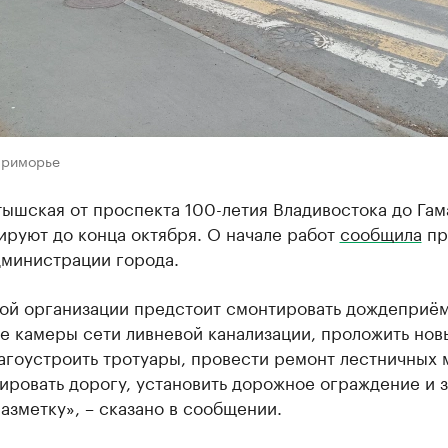
Приморье
ышская от проспекта 100-летия Владивостока до Га
ируют до конца октября. О начале работ
сообщила
пр
дминистрации города.
ой организации предстоит смонтировать дождеприё
е камеры сети ливневой канализации, проложить нов
агоустроить тротуары, провести ремонт лестничных
ировать дорогу, установить дорожное ограждение и з
азметку», – сказано в сообщении.