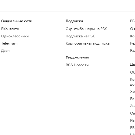
Социальные сети
Подписки
РБ
ВКонтакте
Скрыть баннеры на РБК
О 
Одноклассники
Подписка на РБК
Ко
Telegram
Корпоративная подписка
Ре
Дзен
Ра
Уведомления
RSS Новости
Др
Об
Ко
до
Хо
Ре
Зн
Са
РБ
РБ
Шк