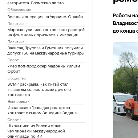
авторитета. Возможно ли это
Образование
Военная операция на Украине. Онлайн
Работы на
Политика
Владивос
Марокко усилило контроль за границей
до конца 
на фоне новых призывов к миграции
Политика
Валиева, Трусова и Гуменник получили
допуск ISU на международные турниры
Спорт
Умер поп-продюсер Мадонны Уильям
Орбит
Общество
SCMP раскрыла, как Китай стал
«главным коллектором» другого
континента
Экономика
Испанская «Гранада» расторгла
контракт с сыном Зинедина Зидана
Спорт
Школьники из России стали
чемпионами Международной
олимпиады по ИИ