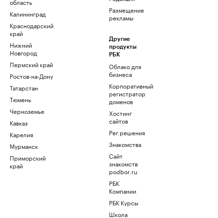
область
Размещение
Калининград
рекламы
Краснодарский
край
Другие
Нижний
продукты
Новгород
РБК
Пермский край
Облако для
бизнеса
Ростов-на-Дону
Корпоративный
Татарстан
регистратор
Тюмень
доменов
Черноземье
Хостинг
сайтов
Кавказ
Рег.решения
Карелия
Знакомства
Мурманск
Сайт
Приморский
знакомств
край
podbor.ru
РБК
Компании
РБК Курсы
Школа