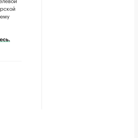
елевой
ирской
нему
есь.