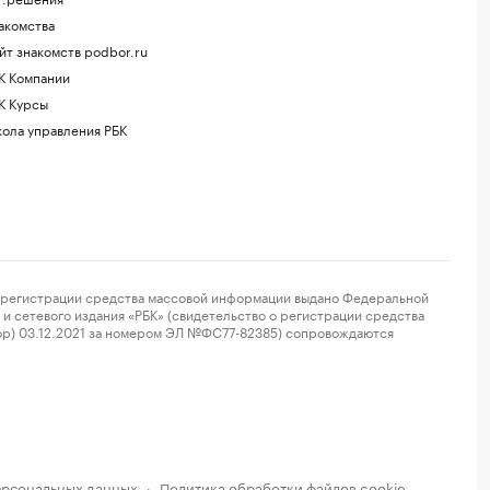
акомства
йт знакомств podbor.ru
К Компании
К Курсы
ола управления РБК
регистрации средства массовой информации выдано Федеральной
и сетевого издания «РБК» (свидетельство о регистрации средства
ор) 03.12.2021 за номером ЭЛ №ФС77-82385) сопровождаются
ерсональных данных
Политика обработки файлов cookie
·