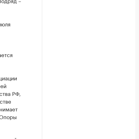
подряд –
июля
ается
циации
чей
ства РФ,
стве
анимает
«Опоры