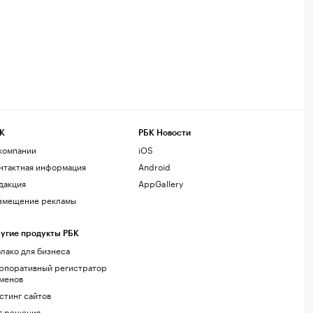
К
РБК Новости
компании
iOS
нтактная информация
Android
дакция
AppGallery
змещение рекламы
угие продукты РБК
лако для бизнеса
рпоративный регистратор
менов
стинг сайтов
г.решения