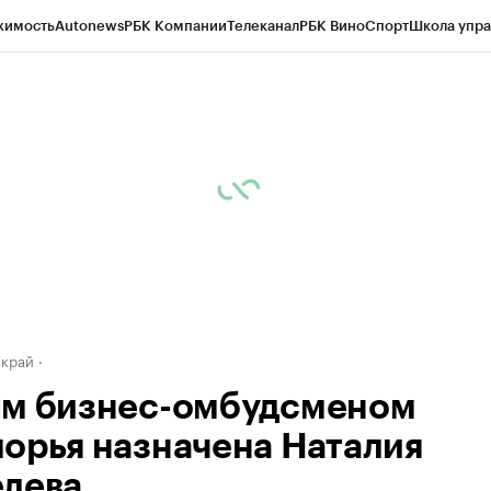
жимость
Autonews
РБК Компании
Телеканал
РБК Вино
Спорт
Школа упра
д
Стиль
Крипто
РБК Бизнес-среда
Дискуссионный клуб
Исследования
К
а контрагентов
Политика
Экономика
Бизнес
Технологии и медиа
Фина
 край
м бизнес-омбудсменом
орья назначена Наталия
лева