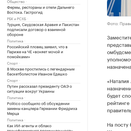
Общество
Фермы, рестораны и отели Дальнего
Востока. Гастрогид
РБК и РСХБ
Фото: Прав
Турция, Саудовская Аравия и Пакистан
подписали договор о взаимной
обороне
Заместит
Политика
представ
Российский пловец заявил, что в
омбудсме
Париже на ЧЕ «воняет мочой и
помойками»
уполномо
Спорт
назначена
В Москве простились с легендарным
баскетболистом Иваном Едешко
«Наталия
Спорт
Путин рассказал президенту ОАЭ о
назначени
ситуации вокруг Украины
будет сп
Политика
рейтинге
Politico сообщило об обсуждении
замены канцлера Германии Фридриха
правитель
Мерца
Политика
На посту
Как ИИ-агенты и облако
трансформируют промышленность: