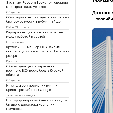
Экс-главу Popcorn Books приговорили
к четырем годам условно
Общество
До этого 
Облигации вместо кредита: как малому
Новосиби
бизнесу разместить публичный долг
РБК и МСП Банк
Карьера женщины: как найти баланс
между работой и семьей
Образование
Крупнейший майнер США закрыл
квартал с убытком и сократил биткоин-
резерв
Крипто
СК возбудил дело о теракте на
военного ВСУ после боев в Курской
области
Общество
FT узнала об укреплении влияния
Брина в разработках Google
Технологии и медиа
Прокурор запросил 9 лет колонии для
бывшего директора компании
Газманова