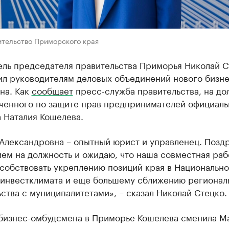
ительство Приморского края
ель председателя правительства Приморья Николай С
ил руководителям деловых объединений нового бизне
на. Как
сообщает
пресс-служба правительства, на до
ченного по защите прав предпринимателей официаль
 Наталия Кошелева.
 Александровна – опытный юрист и управленец. Позд
ем на должность и ожидаю, что наша совместная раб
особствовать укреплению позиций края в Национальн
 инвестклимата и еще большему сближению регионал
ства с муниципалитетами», – сказал Николай Стецко.
 бизнес-омбудсмена в Приморье Кошелева сменила М