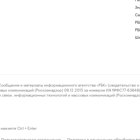
Зн
Са
РБ
РБ
Шк
ения и материалы информационного агентства «РБК» (свидетельство о 
овых коммуникаций (Роскомнадзор) 09.12.2015 за номером ИА №ФС77-63848) 
 связи, информационных технологий и массовых коммуникаций (Роскомнадз
нажмите Ctrl + Enter
Пользовательское соглашение
Политика в отношении обработки п
·