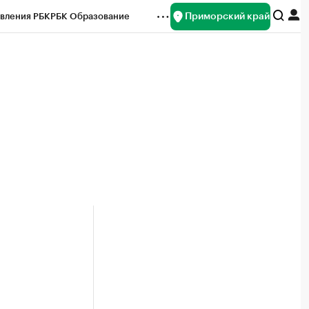
Приморский край
вления РБК
РБК Образование
редитные рейтинги
Франшизы
нсы
Рынок наличной валюты