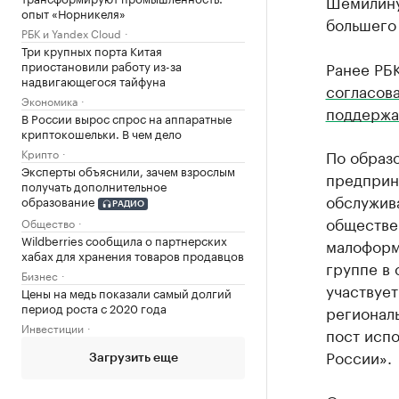
Шемилину,
опыт «Норникеля»
большего 
РБК и Yandex Cloud
Три крупных порта Китая
приостановили работу из-за
Ранее РБ
надвигающегося тайфуна
согласов
Экономика
поддержа
В России вырос спрос на аппаратные
криптокошельки. В чем дело
Крипто
По образо
Эксперты объяснили, зачем взрослым
предприн
получать дополнительное
обслужива
образование
РАДИО
обществе
Общество
Wildberries сообщила о партнерских
малоформа
хабах для хранения товаров продавцов
группе в 
Бизнес
участвует
Цены на медь показали самый долгий
период роста с 2020 года
регионал
Инвестиции
пост исп
России».
Загрузить еще