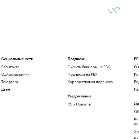
Социальные сети
Подписки
РБ
ВКонтакте
Скрыть баннеры на РБК
О 
Одноклассники
Подписка на РБК
Ко
Telegram
Корпоративная подписка
Ре
Дзен
Ра
Уведомления
RSS Новости
Др
Об
Ко
до
Хо
Ре