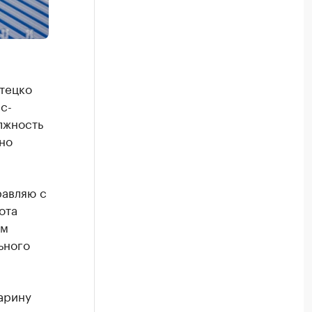
тецко
с-
лжность
но
равляю с
ота
ом
ьного
арину